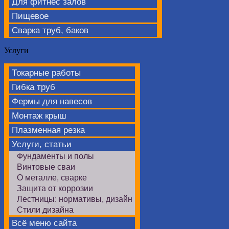
Для фитнес залов
Пищевое
Сварка труб, баков
Услуги
Токарные работы
Гибка труб
Фермы для навесов
Монтаж крыш
Плазменная резка
Услуги, статьи
Фундаменты и полы
Винтовые сваи
О металле, сварке
Защита от коррозии
Лестницы: нормативы, дизайн
Стили дизайна
Всё меню сайта