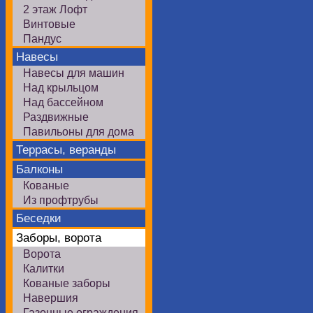
2 этаж Лофт
Винтовые
Пандус
Навесы
Навесы для машин
Над крыльцом
Над бассейном
Раздвижные
Павильоны для дома
Террасы, веранды
Балконы
Кованые
Из профтрубы
Беседки
Заборы, ворота
Ворота
Калитки
Кованые заборы
Навершия
Газонные ограждения