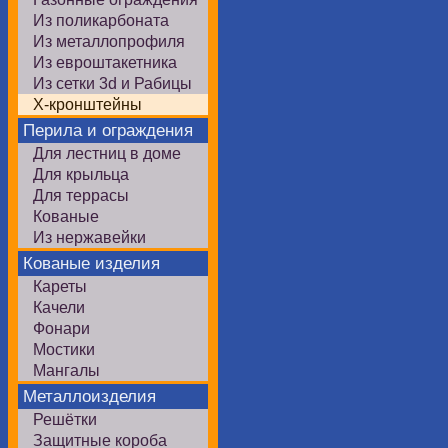
Из поликарбоната
Из металлопрофиля
Из евроштакетника
Из сетки 3d и Рабицы
Х-кронштейны
Перила и ограждения
Для лестниц в доме
Для крыльца
Для террасы
Кованые
Из нержавейки
Кованые изделия
Кареты
Качели
Фонари
Мостики
Мангалы
Металлоизделия
Решётки
Защитные короба