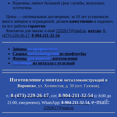
Надежны, имеют большой срок службы, визуально
эстетичны.
Цены — оптимальные договорные, за 10 лет установили
много заборов и ограждений, делаем
качественно
и надежно,
на все работы
гарантия
.
Контакты для заказа: e-mail
2292617@mail.ru
,
ватсап
,
8-
(473)-229-26-17
,
8-904-211-32-54
.
Заборы
из профнастила
Сварка
металлоизделий
из профтрубы
Фермы
для навесов
, изготовление
Лестницы
из металла с отделкой
Изготовление
монтаж
и
металлоконструкций в
Воронеже
, ул. Холмистая, д. 50 (ост. Газовая),
8-(473)-229-26-17
8-904-211-32-54
т.:
, сот.
(с 8:00 до
e-mail:
21:00, ежедневно),
WhatsApp:
8-904-211-32-54,
2292617@mail.ru