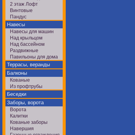
2 этаж Лофт
Винтовые
Пандус
Навесы
Навесы для машин
Над крыльцом
Над бассейном
Раздвижные
Павильоны для дома
Террасы, веранды
Балконы
Кованые
Из профтрубы
Беседки
Заборы, ворота
Ворота
Калитки
Кованые заборы
Навершия
Газонные ограждения