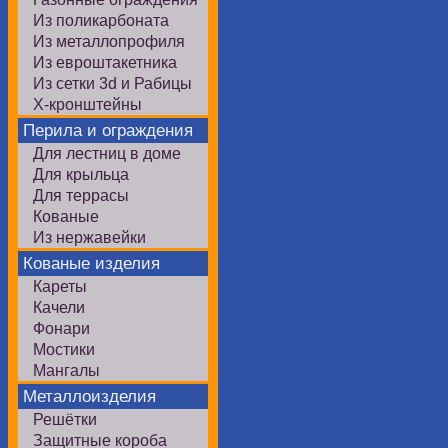
Из поликарбоната
Из металлопрофиля
Из евроштакетника
Из сетки 3d и Рабицы
Х-кронштейны
Перила и ограждения
Для лестниц в доме
Для крыльца
Для террасы
Кованые
Из нержавейки
Кованые изделия
Кареты
Качели
Фонари
Мостики
Мангалы
Металлоизделия
Решётки
Защитные короба