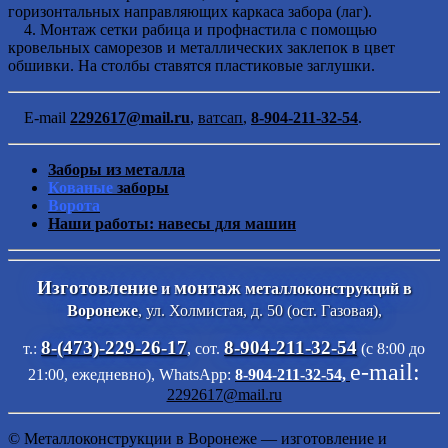
горизонтальных направляющих каркаса забора (лаг).
4. Монтаж сетки рабица и профнастила с помощью
кровельных саморезов и металлических заклепок в цвет
обшивки. На столбы ставятся пластиковые заглушки.
E-mail
2292617@mail.ru
,
ватсап
,
8-904-211-32-54
.
Заборы из металла
Кованые
заборы
Ворота
Наши работы: навесы для машин
Изготовление
монтаж
и
металлоконструкций в
Воронеже
, ул. Холмистая, д. 50 (ост. Газовая),
8-(473)-229-26-17
8-904-211-32-54
т.:
, сот.
(с 8:00 до
e-mail:
21:00, ежедневно),
WhatsApp:
8-904-211-32-54,
2292617@mail.ru
© Металлоконструкции в Воронеже — изготовление и