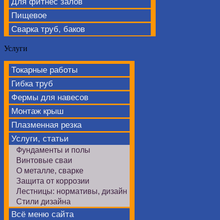
Для фитнес залов
Пищевое
Сварка труб, баков
Услуги
Токарные работы
Гибка труб
Фермы для навесов
Монтаж крыш
Плазменная резка
Услуги, статьи
Фундаменты и полы
Винтовые сваи
О металле, сварке
Защита от коррозии
Лестницы: нормативы, дизайн
Стили дизайна
Всё меню сайта