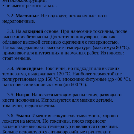
металлоконструкций;
• не имеют резкого запаха.
3.2.
Масляные
. Не подходят, нетоксичные, но и
недолговечные.
3.3. На
алкидной
основе. При нанесение токсичны, после
высыхания безопасны. Достаточно популярны, так как
обладают высокой степенью сцепления с поверхностью.
Плохо выдерживают высокие температуры (максимум 80 °С),
применяют для внутренних и наружных работ. Из плюсов:
стоят меньше.
3.4.
Эпоксидные
. Токсичны, но подходят для высоких
температур, выдерживает 120 °С. Наиболее термостойкие
полиуретановые (до 150 °С), эпоксидно-битумные (до 400 °С),
на основе силиконовых смол (до 600 °С).
3.5.
Нитро
. Наносятся методом распыления, разводы от
кисти исключены. Используются для мелких деталей,
токсичны, недолговечны.
3.6.
Эмали
. Имеют высокую схватываемость, хорошо
ложатся на металл. Но токсичны, плохо переносят
воздействие высоких температур и являются горючими.
Больше используются антикоррозийные грунтовки и