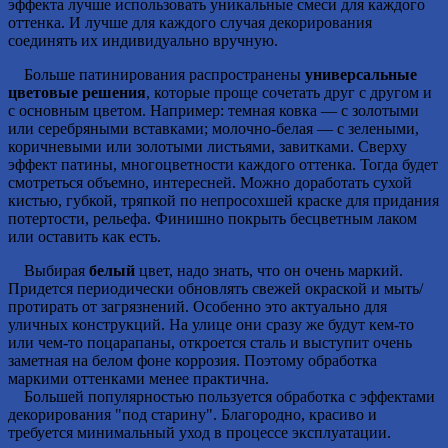
эффекта лучше использовать уникальные смеси для каждого
оттенка. И лучше для каждого случая декорирования
соединять их индивидуально вручную.
Больше патинирования распространены
универсальные
цветовые решения
, которые проще сочетать друг с другом и
с основным цветом. Например: темная ковка — с золотыми
или серебряными вставками; молочно-белая — с зелеными,
коричневыми или золотыми листьями, завитками. Сверху
эффект патины, многоцветности каждого оттенка. Тогда будет
смотреться объемно, интересней. Можно доработать сухой
кистью, губкой, тряпкой по непросохшей краске для придания
потертости, рельефа. Финишно покрыть бесцветным лаком
или оставить как есть.
Выбирая
белый
цвет, надо знать, что он очень маркий.
Придется периодически обновлять свежей окраской и мыть/
протирать от загрязнений. Особенно это актуально для
уличных конструкций. На улице они сразу же будут кем-то
или чем-то поцарапаны, откроется сталь и выступит очень
заметная на белом фоне коррозия. Поэтому обработка
маркими оттенками менее практична.
Большей популярностью пользуется обработка с эффектами
декорирования "под старину". Благородно, красиво и
требуется минимальный уход в процессе эксплуатации.