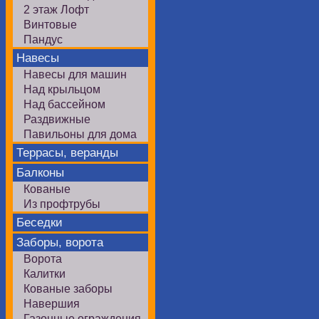
2 этаж Лофт
Винтовые
Пандус
Навесы
Навесы для машин
Над крыльцом
Над бассейном
Раздвижные
Павильоны для дома
Террасы, веранды
Балконы
Кованые
Из профтрубы
Беседки
Заборы, ворота
Ворота
Калитки
Кованые заборы
Навершия
Газонные ограждения