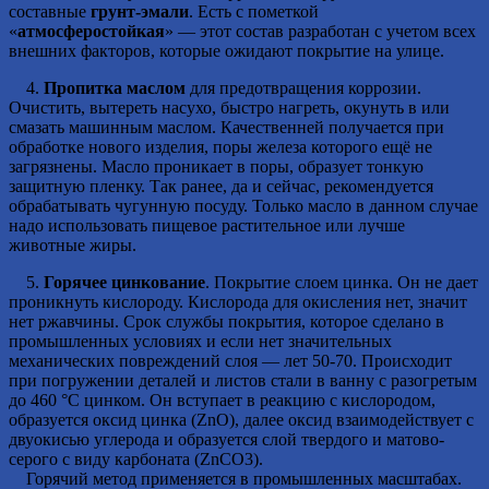
составные
грунт-эмали
. Есть с пометкой
«
атмосферостойкая
» — этот состав разработан с учетом всех
внешних факторов, которые ожидают покрытие на улице.
4.
Пропитка маслом
для предотвращения коррозии.
Очистить, вытереть насухо, быстро нагреть, окунуть в или
смазать машинным маслом. Качественней получается при
обработке нового изделия, поры железа которого ещё не
загрязнены. Масло проникает в поры, образует тонкую
защитную пленку. Так ранее, да и сейчас, рекомендуется
обрабатывать чугунную посуду. Только масло в данном случае
надо использовать пищевое растительное или лучше
животные жиры.
5.
Горячее цинкование
. Покрытие слоем цинка. Он не дает
проникнуть кислороду. Кислорода для окисления нет, значит
нет ржавчины. Срок службы покрытия, которое сделано в
промышленных условиях и если нет значительных
механических повреждений слоя — лет 50-70. Происходит
при погружении деталей и листов стали в ванну с разогретым
до 460 °C цинком. Он вступает в реакцию с кислородом,
образуется оксид цинка (ZnO), далее оксид взаимодействует с
двуокисью углерода и образуется слой твердого и матово-
серого с виду карбоната (ZnCO3).
Горячий метод применяется в промышленных масштабах.