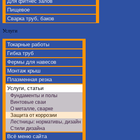
Для фитнес залов
Пищевое
Сварка труб, баков
Услуги
Токарные работы
Гибка труб
Фермы для навесов
Монтаж крыш
Плазменная резка
Услуги, статьи
Фундаменты и полы
Винтовые сваи
О металле, сварке
Защита от коррозии
Лестницы: нормативы, дизайн
Стили дизайна
Всё меню сайта