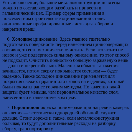
Есть исключение, большие металлоконструкции не всегда
можно по составляющим разобрать и привести в
гальванический цех. Пример сферы применения в
повсеместном строительстве оцинкованной стали:
оцинкованные профилированные листы для заборов и
накрытия крыш.
6.
Холодное
цинкование. Здесь главное тщательно
подготовить поверхность перед нанесением цинксодержащих
составов, то есть механически очистить. Если это что-то не
новое и уже подверглось сильному окислению, то этот способ
не подходит. Очистить полностью большую заржавелую вещь
— долго и не рентабельно. Маленькая область заражения
зачищается, потом сверху покрывается составом — будет
надежно. Также холодное цинкование применяется для
покрытия свежих царапин или сколов на изделиях, который
были покрыты ранее горячим методом. Но качество такой
защиты будет меньше, чем первоначальное качество слоя,
нанесенного в гальваническом цехе.
7.
Порошковая
окраска полимерами при нагреве в камерах
опыления — эстетически однородней обычной, служит
дольше. Стоит дороже и также, если металлоконструкция
большая, то будут дополнительные расходы на разборку-
сборку, транспортировку.