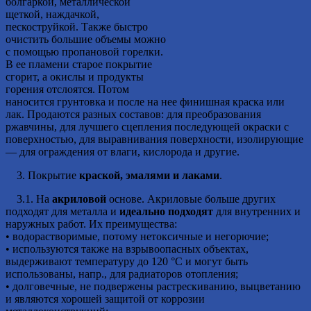
болгаркой, металлической
щеткой, наждачкой,
пескоструйкой. Также быстро
очистить большие объемы можно
с помощью пропановой горелки.
В ее пламени старое покрытие
сгорит, а окислы и продукты
горения отслоятся. Потом
наносится грунтовка и после на нее финишная краска или
лак. Продаются разных составов: для преобразования
ржавчины, для лучшего сцепления последующей окраски с
поверхностью, для выравнивания поверхности, изолирующие
— для ограждения от влаги, кислорода и другие.
3. Покрытие
краской, эмалями и лаками
.
3.1. На
акриловой
основе. Акриловые больше других
подходят для металла и
идеально подходят
для внутренних и
наружных работ. Их преимущества:
• водорастворимые, потому нетоксичные и негорючие;
• используются также на взрывоопасных объектах,
выдерживают температуру до 120 °С и могут быть
использованы, напр., для радиаторов отопления;
• долговечные, не подвержены растрескиванию, выцветанию
и являются хорошей защитой от коррозии