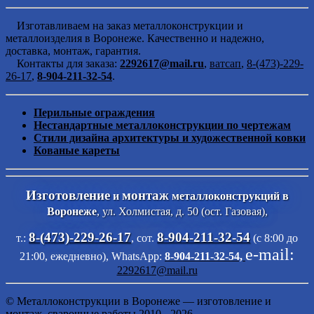
Изготавливаем на заказ металлоконструкции и
металлоизделия в Воронеже. Качественно и надежно,
доставка, монтаж, гарантия.
Контакты для заказа:
2292617@mail.ru
,
ватсап
,
8-(473)-229-
26-17
,
8-904-211-32-54
.
Перильные ограждения
Нестандартные металлоконструкции по чертежам
Стили дизайна архитектуры и художественной ковки
Кованые кареты
Изготовление
монтаж
и
металлоконструкций в
Воронеже
, ул. Холмистая, д. 50 (ост. Газовая),
8-(473)-229-26-17
8-904-211-32-54
т.:
, сот.
(с 8:00 до
e-mail:
21:00, ежедневно),
WhatsApp:
8-904-211-32-54,
2292617@mail.ru
© Металлоконструкции в Воронеже — изготовление и
монтаж, сварочные работы 2010 - 2026