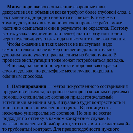
Минус
порошкового опыления: сварочные швы,
декоративная и объемная ковка требуют более глубокой слоя, а
распыление однородно наноситится везде. К тому же, с
труднодоступных выемок порошок в процессе работ может
частично осыпаться и они в результате не окрасятся. Поэтому
в этих узлах соединения или рельефности сразу или точно
через неделю-другую где-то да и выступит налет окисления.
Чтобы сжавчина в таких местах не выступала, надо
самостоятельно после камер опыления дополнительно
доводим такие участки распылением из баллончиков. В
процессе эксплуатации тоже может потребоваться доводка.
В целом, на ровной поверхности порошковая окраска
служит дольше, но рельефные места лучше покрывать
обычным способом.
8.
Патинирования
— метод искусственного состаривания
предметов из железа, в процессе которого кованым изделиям с
помощью специальных составов придается желаемый
эстетичный внешний вид. Визуально будет контрастность и
многотонность определенного цвета. В рознице есть
несколько универсальных составов. Но они не всегда
подходят по оттенку в каждом конкретном случае. В
магазинах маленький выбор и то, что есть, в итоге дает какой-
то грубоватый контраст. Для правдоподобности нужного