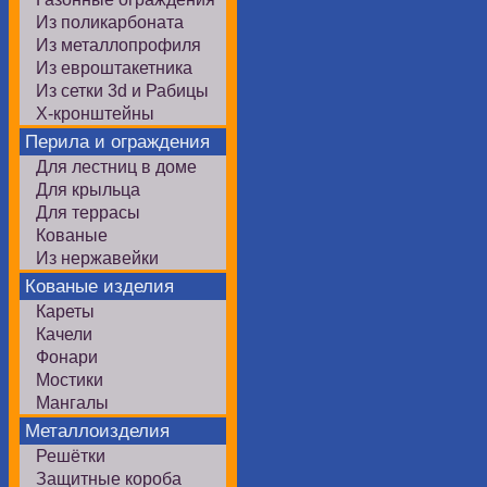
Из поликарбоната
Из металлопрофиля
Из евроштакетника
Из сетки 3d и Рабицы
Х-кронштейны
Перила и ограждения
Для лестниц в доме
Для крыльца
Для террасы
Кованые
Из нержавейки
Кованые изделия
Кареты
Качели
Фонари
Мостики
Мангалы
Металлоизделия
Решётки
Защитные короба