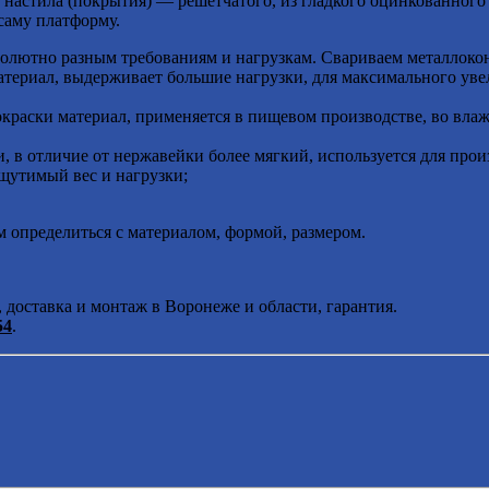
• настила (покрытия) — решетчатого, из гладкого оцинкованного
саму платформу.
олютно разным требованиям и нагрузкам. Свариваем металлоко
атериал, выдерживает большие нагрузки, для максимального ув
раски материал, применяется в пищевом производстве, во вла
, в отличие от нержавейки более мягкий, используется для прои
щутимый вес и нагрузки;
 определиться с материалом, формой, размером.
 доставка и монтаж в Воронеже и области, гарантия.
54
.