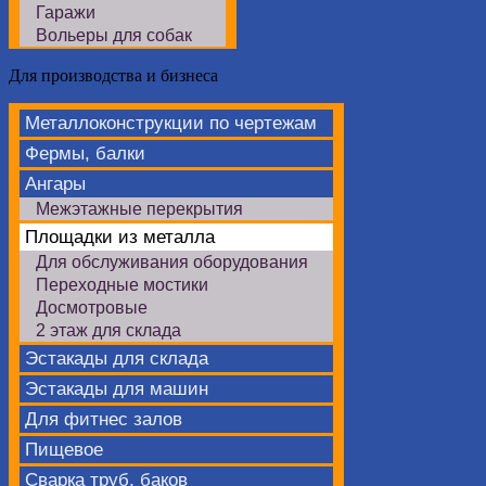
Гаражи
Вольеры для собак
Для производства и бизнеса
Металлоконструкции по чертежам
Фермы, балки
Ангары
Межэтажные перекрытия
Площадки из металла
Для обслуживания оборудования
Переходные мостики
Досмотровые
2 этаж для склада
Эстакады для склада
Эстакады для машин
Для фитнес залов
Пищевое
Сварка труб, баков