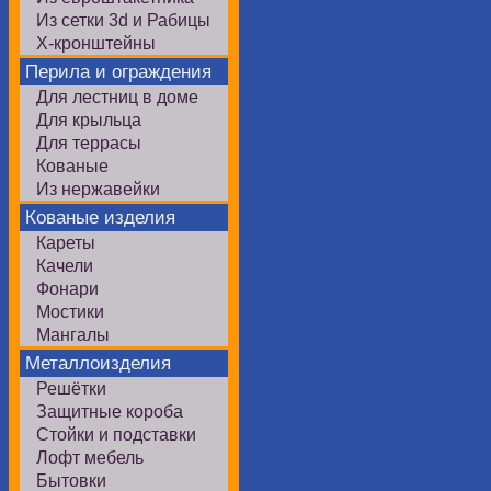
Из сетки 3d и Рабицы
Х-кронштейны
Перила и ограждения
Для лестниц в доме
Для крыльца
Для террасы
Кованые
Из нержавейки
Кованые изделия
Кареты
Качели
Фонари
Мостики
Мангалы
Металлоизделия
Решётки
Защитные короба
Стойки и подставки
Лофт мебель
Бытовки