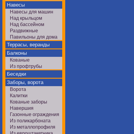
Навесы
Навесы для машин
Над крыльцом
Над бассейном
Раздвижные
Павильоны для дома
Террасы, веранды
Балконы
Кованые
Из профтрубы
Беседки
Заборы, ворота
Ворота
Калитки
Кованые заборы
Навершия
Газонные ограждения
Из поликарбоната
Из металлопрофиля
Из евроштакетника