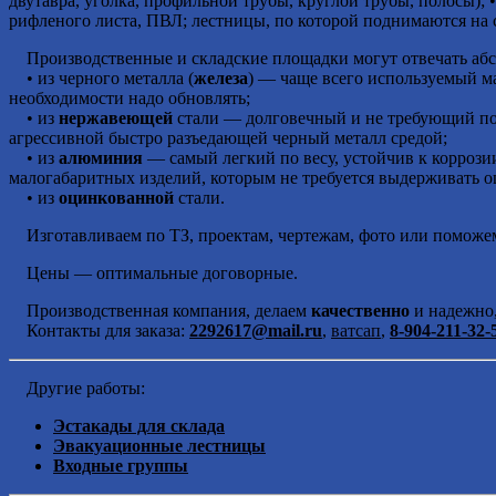
двутавра, уголка, профильной трубы, круглой трубы, полосы); 
рифленого листа, ПВЛ; лестницы, по которой поднимаются на 
Производственные и складские площадки могут отвечать абс
• из черного металла (
железа
) — чаще всего используемый м
необходимости надо обновлять;
• из
нержавеющей
стали — долговечный и не требующий пок
агрессивной быстро разъедающей черный металл средой;
• из
алюминия
— самый легкий по весу, устойчив к коррозии
малогабаритных изделий, которым не требуется выдерживать о
• из
оцинкованной
стали.
Изготавливаем по ТЗ, проектам, чертежам, фото или поможем
Цены — оптимальные договорные.
Производственная компания, делаем
качественно
и надежно,
Контакты для заказа:
2292617@mail.ru
,
ватсап
,
8-904-211-32-
Другие работы:
Эстакады для склада
Эвакуационные лестницы
Входные группы