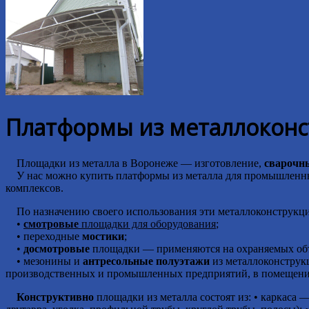
Платформы из металлоконст
Площадки из металла в Воронеже — изготовление,
сварочн
У нас можно купить платформы из металла для промышленных 
комплексов.
По назначению своего использования эти металлоконструкци
•
смотровые
площадки для оборудования
;
• переходные
мостики
;
•
досмотровые
площадки — применяются на охраняемых объ
• мезонины и
антресольные полуэтажи
из металлоконструк
производственных и промышленных предприятий, в помещениях
Конструктивно
площадки из металла состоят из: • каркаса