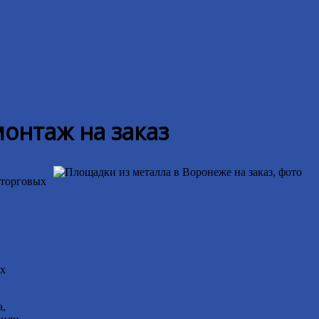
онтаж на заказ
 торговых
ах
а,